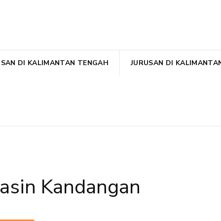
USAN DI KALIMANTAN TENGAH
JURUSAN DI KALIMANTA
masin Kandangan