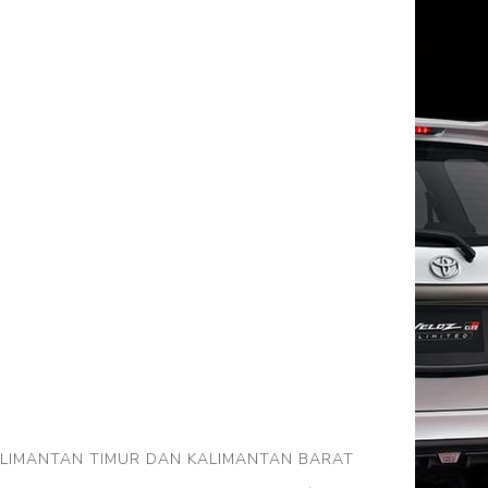
ALIMANTAN TIMUR DAN KALIMANTAN BARAT