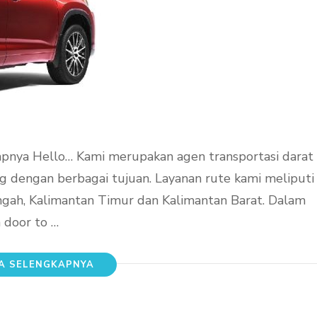
kapnya Hello… Kami merupakan agen transportasi darat
 dengan berbagai tujuan. Layanan rute kami meliputi
ngah, Kalimantan Timur dan Kalimantan Barat. Dalam
 door to …
A SELENGKAPNYA