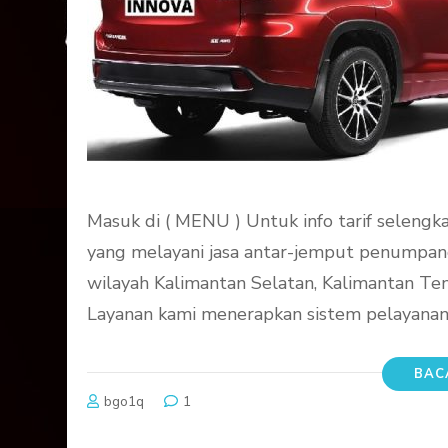
Masuk di ( MENU ) Untuk info tarif seleng
yang melayani jasa antar-jemput penumpang
wilayah Kalimantan Selatan, Kalimantan Te
Layanan kami menerapkan sistem pelayanan
BAC
bgo1q
1